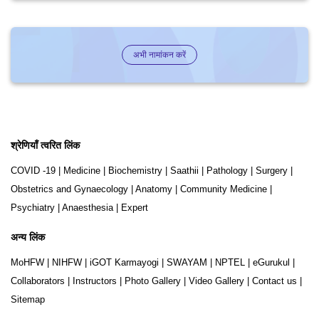
अभी नामांकन करें
श्रेणियाँ त्वरित लिंक
COVID -19
|
Medicine
|
Biochemistry
|
Saathii
|
Pathology
|
Surgery
|
Obstetrics and Gynaecology
|
Anatomy
|
Community Medicine
|
Psychiatry
|
Anaesthesia
|
Expert
अन्य लिंक
MoHFW
|
NIHFW
|
iGOT Karmayogi
|
SWAYAM
|
NPTEL
|
eGurukul
|
Collaborators
|
Instructors
|
Photo Gallery
|
Video Gallery
|
Contact us
|
Sitemap