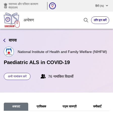
छोड़ कर मुख्य सामग्री पर जाएं
स्वास्थ्य और परिवार कल्याण
हिंदी ‎(hi)‎
मंत्रालय
अन्वेषण
लॉग इन करें
वापस
National Institute of Health and Family Welfare (NIHFW)
Paediatric ALS in COVID-19
76 नामांकित विद्यार्थी
अभी नामांकन करें
अबाउट
प्रशिक्षक
पाठ्य सामग्री
समीक्षाएँ