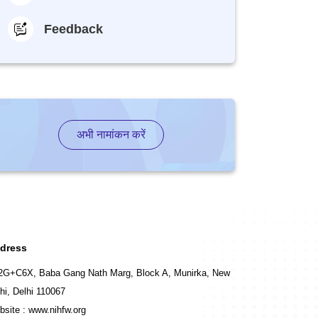
Feedback
अभी नामांकन करें
dress
2G+C6X, Baba Gang Nath Marg, Block A, Munirka, New
hi, Delhi 110067
bsite :
www.nihfw.org