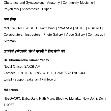
Obstetrics and Gynaecology
|
Anatomy
|
Community Medicine
|
Psychiatry
|
Anaesthesia
|
Expert
अन्य लिंक
MoHFW
|
NIHFW
|
iGOT Karmayogi
|
SWAYAM
|
NPTEL
|
eGurukul
|
Collaborators
|
Instructors
|
Photo Gallery
|
Video Gallery
|
Contact us
|
Sitemap
तकनीकी (प्लेटफ़ॉर्म) संबंधी प्रश्नों के लिए संपर्क करें
Dr. Dharmendra Kumar Yadav
Nodal Officer, SAKSHAM
Contact -
+91-11-26165959
&
+91-11-26107773
Ext.- 341
Email -
support.saksham@nihfw.org
Address
H52G+C6X, Baba Gang Nath Marg, Block A, Munirka, New Delhi, Delhi
110067