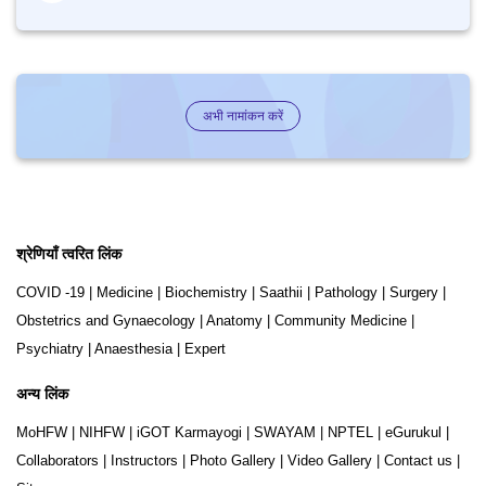
अभी नामांकन करें
श्रेणियाँ त्वरित लिंक
COVID -19
|
Medicine
|
Biochemistry
|
Saathii
|
Pathology
|
Surgery
|
Obstetrics and Gynaecology
|
Anatomy
|
Community Medicine
|
Psychiatry
|
Anaesthesia
|
Expert
अन्य लिंक
MoHFW
|
NIHFW
|
iGOT Karmayogi
|
SWAYAM
|
NPTEL
|
eGurukul
|
Collaborators
|
Instructors
|
Photo Gallery
|
Video Gallery
|
Contact us
|