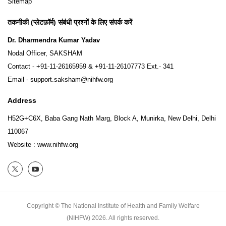
Sitemap
तकनीकी (प्लेटफ़ॉर्म) संबंधी प्रश्नों के लिए संपर्क करें
Dr. Dharmendra Kumar Yadav
Nodal Officer, SAKSHAM
Contact -
+91-11-26165959
&
+91-11-26107773
Ext.- 341
Email -
support.saksham@nihfw.org
Address
H52G+C6X, Baba Gang Nath Marg, Block A, Munirka, New Delhi, Delhi
110067
Website :
www.nihfw.org
Copyright © The National Institute of Health and Family Welfare
(NIHFW)
2026.
All rights reserved.