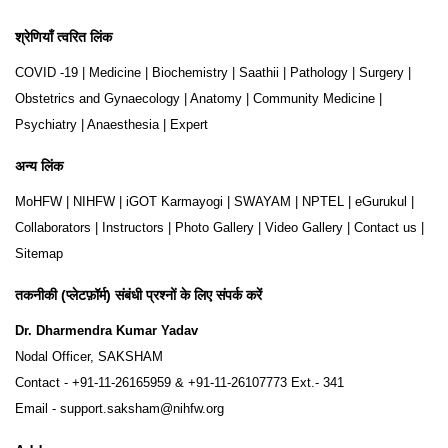
श्रेणियाँ त्वरित लिंक
COVID -19
|
Medicine
|
Biochemistry
|
Saathii
|
Pathology
|
Surgery
|
Obstetrics and Gynaecology
|
Anatomy
|
Community Medicine
|
Psychiatry
|
Anaesthesia
|
Expert
अन्य लिंक
MoHFW
|
NIHFW
|
iGOT Karmayogi
|
SWAYAM
|
NPTEL
|
eGurukul
|
Collaborators
|
Instructors
|
Photo Gallery
|
Video Gallery
|
Contact us
|
Sitemap
तकनीकी (प्लेटफ़ॉर्म) संबंधी प्रश्नों के लिए संपर्क करें
Dr. Dharmendra Kumar Yadav
Nodal Officer, SAKSHAM
Contact -
+91-11-26165959
&
+91-11-26107773
Ext.- 341
Email -
support.saksham@nihfw.org