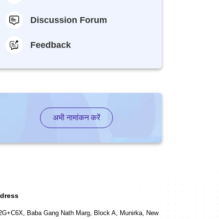
Discussion Forum
Feedback
अभी नामांकन करें
dress
2G+C6X, Baba Gang Nath Marg, Block A, Munirka, New