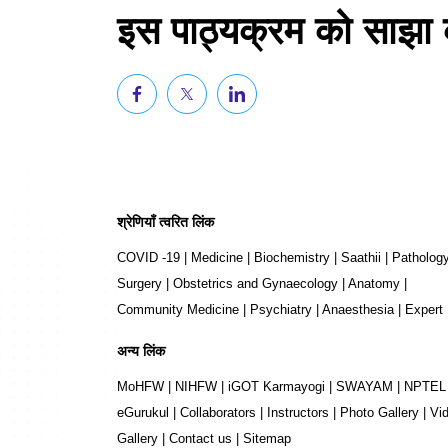
इस पाठ्यक्रम को साझा क
श्रेणियाँ त्वरित लिंक
COVID -19
|
Medicine
|
Biochemistry
|
Saathii
|
Patholog
Surgery
|
Obstetrics and Gynaecology
|
Anatomy
|
Community Medicine
|
Psychiatry
|
Anaesthesia
|
Expert
अन्य लिंक
MoHFW
|
NIHFW
|
iGOT Karmayogi
|
SWAYAM
|
NPTEL
eGurukul
|
Collaborators
|
Instructors
|
Photo Gallery
|
Vi
Gallery
|
Contact us
|
Sitemap