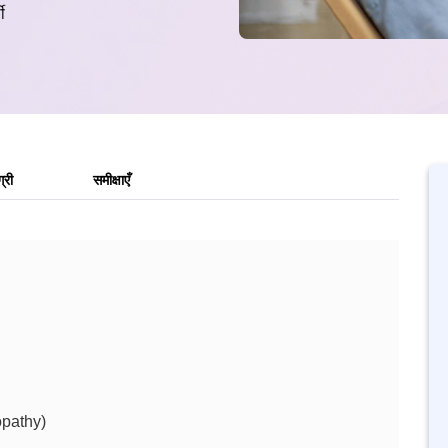
ी
्री
समीक्षाएँ
opathy)