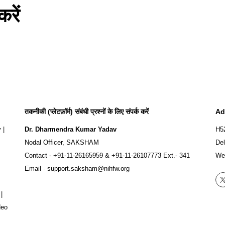
रें
तकनीकी (प्लेटफ़ॉर्म) संबंधी प्रश्नों के लिए संपर्क करें
Ad
y
|
Dr. Dharmendra Kumar Yadav
H5
Nodal Officer, SAKSHAM
Del
Contact -
+91-11-26165959
&
+91-11-26107773
Ext.- 341
We
Email -
support.saksham@nihfw.org
|
deo