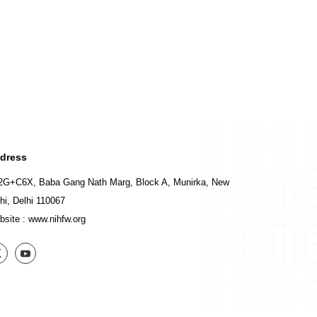
dress
2G+C6X, Baba Gang Nath Marg, Block A, Munirka, New
hi, Delhi 110067
bsite :
www.nihfw.org