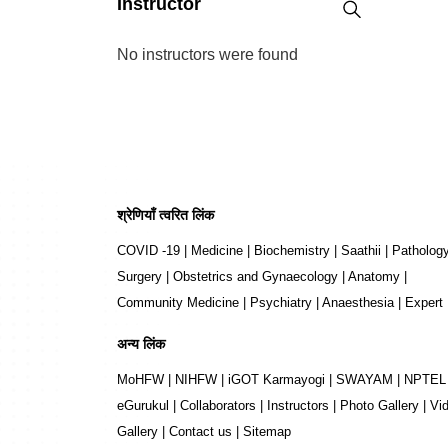
Instructor
No instructors were found
श्रेणियाँ त्वरित लिंक
COVID -19
|
Medicine
|
Biochemistry
|
Saathii
|
Patholog
Surgery
|
Obstetrics and Gynaecology
|
Anatomy
|
Community Medicine
|
Psychiatry
|
Anaesthesia
|
Expert
अन्य लिंक
MoHFW
|
NIHFW
|
iGOT Karmayogi
|
SWAYAM
|
NPTEL
eGurukul
|
Collaborators
|
Instructors
|
Photo Gallery
|
Vi
Gallery
|
Contact us
|
Sitemap