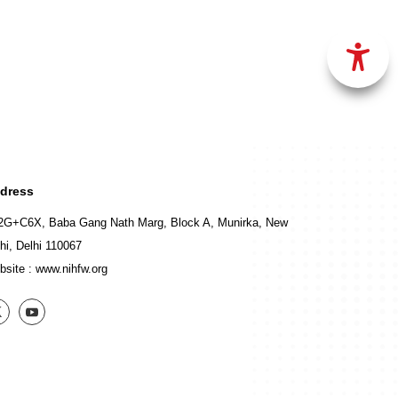
dress
2G+C6X, Baba Gang Nath Marg, Block A, Munirka, New
hi, Delhi 110067
bsite :
www.nihfw.org